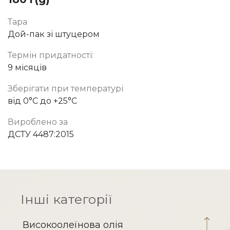
Тара
Тара
Дой-пак зі штуцером
Пляшка ПЕТ з кришкою фліп-топ
Термін придатності:
Термін придатності:
9 місяців
9 місяців
Зберігати при температурі
Зберігати при температурі
від 0°C до +25°C
від 0°C до +25°C
Вироблено за
Вироблено за
ДСТУ 4487:2015
ДСТУ 4487:2015
Інші категорії
Високоолеїнова олія