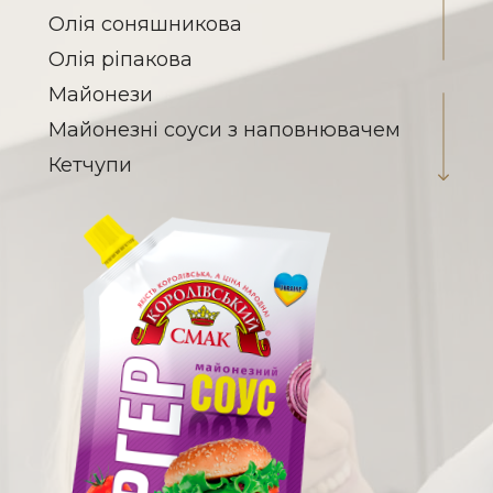
Олія соняшникова
Олія ріпакова
Майонези
Майонезні соуси з наповнювачем
Кетчупи
Соуси на томатній основі
Заправка для борщу
Паста томатна
Гірчиця
Кислота оцтова
Соєві соуси
Овочеві консерви
Вироби макаронні
Халва соняшникова