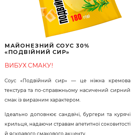
МАЙОНЕЗНИЙ СОУС 30%
«ПОДВІЙНИЙ СИР»
ВИБУХ СМАКУ!
Соус «Подвійний сир» — це ніжна кремова
текстура та по-справжньому насичений сирний
смак із виразним характером.
Ідеально доповнює сандвічі, бургери та курячі
крильця, надаючи стравам апетитної соковитості
й яскравого смакового акценту.