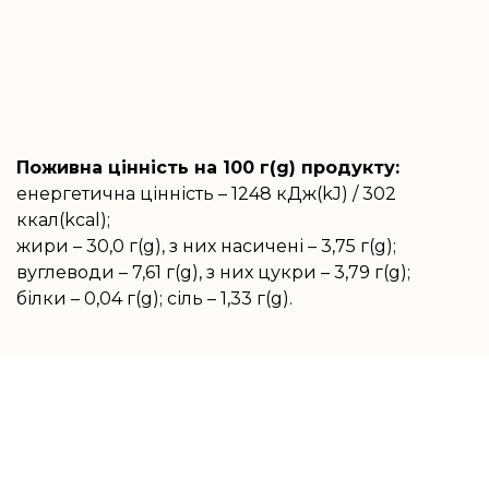
Поживна цінність на 100 г(g) продукту:
енергетична цінність – 1248 кДж(kJ) / 302
ккал(kcal);
жири – 30,0 г(g), з них насичені – 3,75 г(g);
вуглеводи – 7,61 г(g), з них цукри – 3,79 г(g);
білки – 0,04 г(g); сіль – 1,33 г(g).