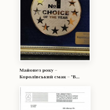
Майонез року –
Королівський смак – "В...