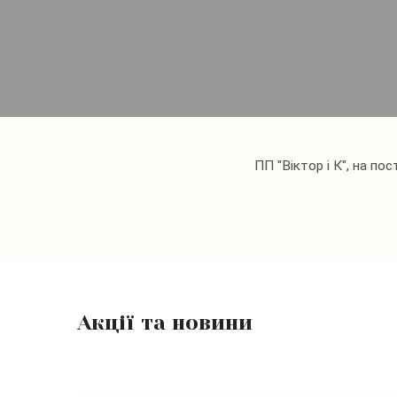
ПП "Віктор і К", на по
Акції та новини