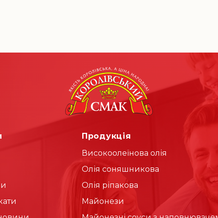
и
Продукція
Високоолеїнова олія
Олія соняшникова
ди
Олія ріпакова
кати
Майонези
 новини
Майонезні соуси з наповнюваче