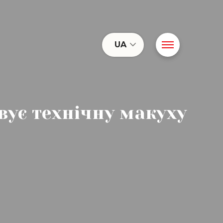
UA
овує технічну макуху