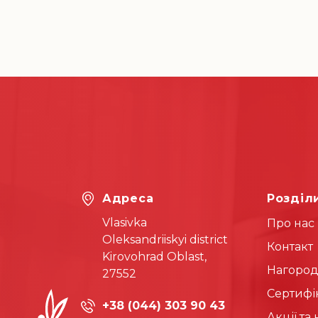
Адреса
Розділ
Vlasivka
Про нас
Oleksandriiskyi district
Контакт
Kirovohrad Oblast,
Нагоро
27552
Сертифі
+38 (044) 303 90 43
Акції та