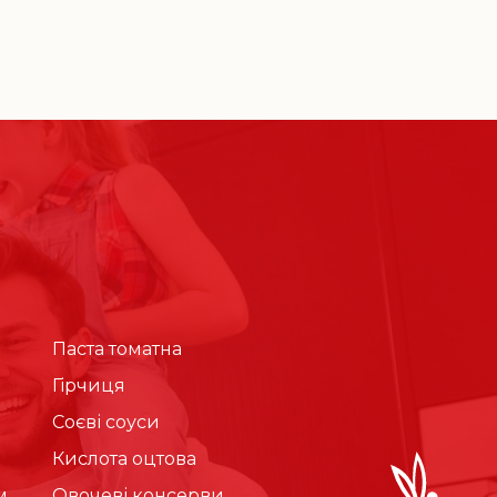
Паста томатна
Гірчиця
Соєві соуси
Кислота оцтова
м
Овочеві консерви