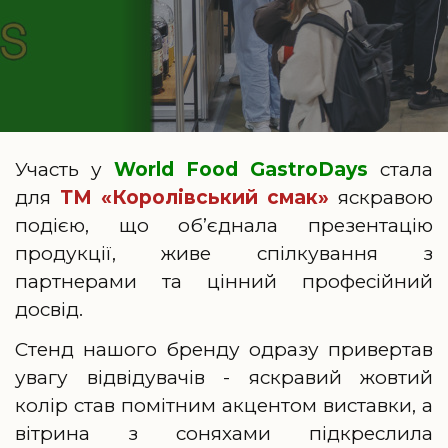
Участь у
World Food GastroDays
стала
для
ТМ «Королівський смак»
яскравою
подією, що об’єднала презентацію
продукції, живе спілкування з
партнерами та цінний професійний
досвід.
Стенд нашого бренду одразу привертав
увагу відвідувачів - яскравий жовтий
колір став помітним акцентом виставки, а
вітрина з соняхами підкреслила