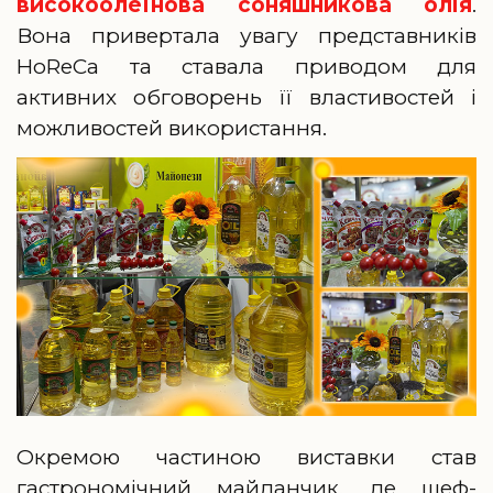
високоолеїнова соняшникова олія
.
Вона привертала увагу представників
HoReCa та ставала приводом для
активних обговорень її властивостей і
можливостей використання.
Окремою частиною виставки став
гастрономічний майданчик, де шеф-