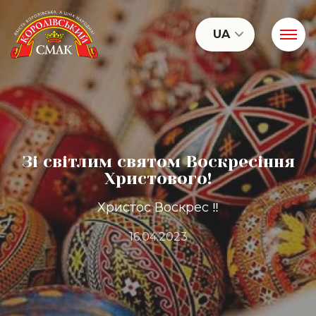
UA
Зі світлим святом Воскресіння
Христового!
Христос Воскрес ‼️
16.04.2023