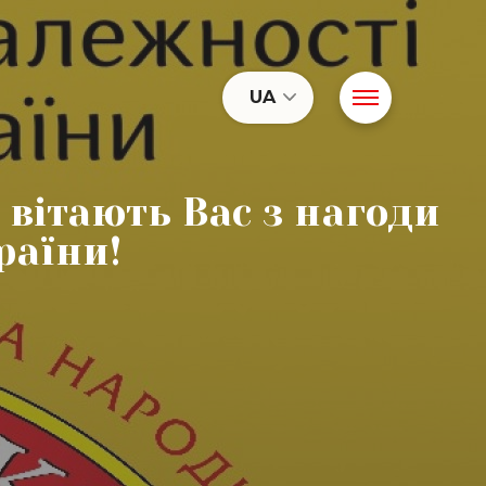
UA
 вітають Вас з нагоди
раїни!