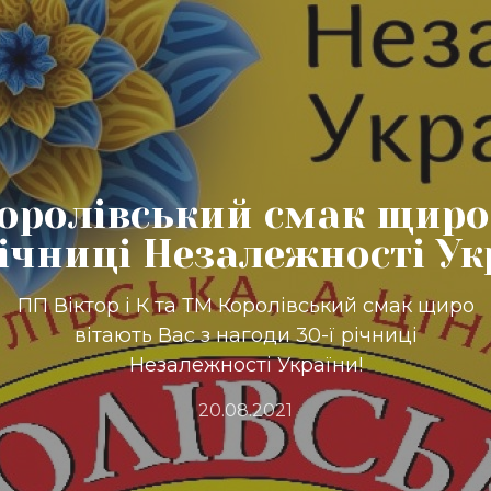
Королівський смак щиро
річниці Незалежності Ук
ПП Віктор і К та ТМ Королівський смак щиро
вітають Вас з нагоди 30-ї річниці
Незалежності України!
20.08.2021