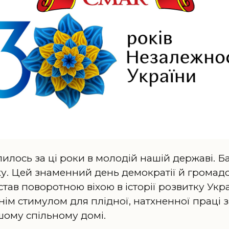
пилось за ці роки в молодій нашій державі. Б
у. Цей знаменний день демократії й громадс
тав поворотною віхою в історії розвитку Укр
нім стимулом для плідної, натхненної праці 
шому спільному домі.