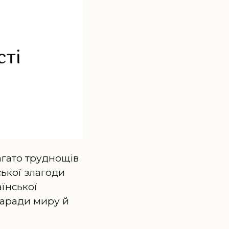
агато труднощів
ької злагоди
аїнської
заради миру й