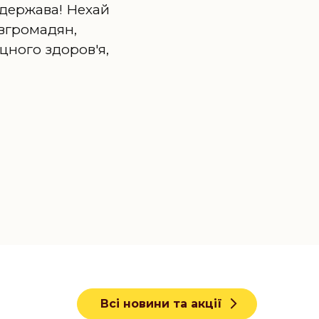
 держава! Нехай
івгромадян,
цного здоров'я,
Всі новини та акції