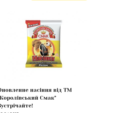
окладніше
Оновленне насіння від ТМ
"Королівський Смак"
Зустрічайте!