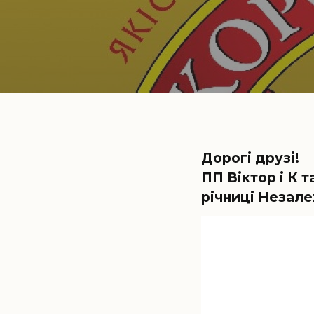
Дорогі друзі!
ПП Віктор і К 
річниці Незале