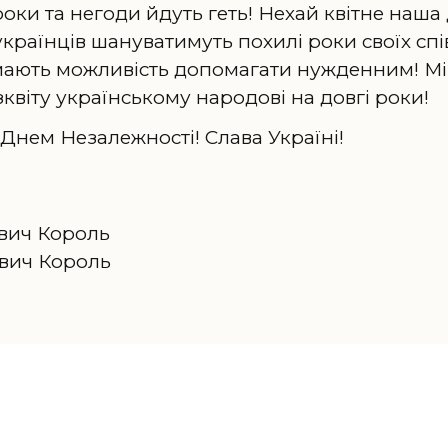
оки та негоди йдуть геть! Нехай квітне наша
українців шануватимуть похилі роки своїх сп
мають можливість допомагати нужденним! Мі
квіту українському народові на довгі роки!
з Днем Незалежності! Слава Україні!
вич Король
вич Король