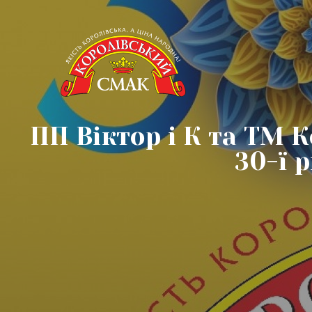
ПП Віктор і К та ТМ 
30-ї 