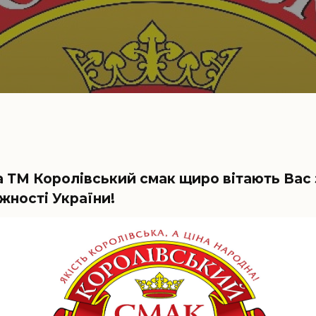
та ТМ Королівський смак щиро вітають Вас 
жності України!